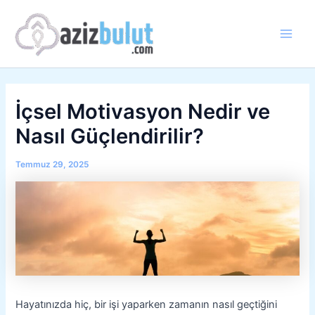
İçeriğe
atla
Main
Men
İçsel Motivasyon Nedir ve
Nasıl Güçlendirilir?
Temmuz 29, 2025
Hayatınızda hiç, bir işi yaparken zamanın nasıl geçtiğini