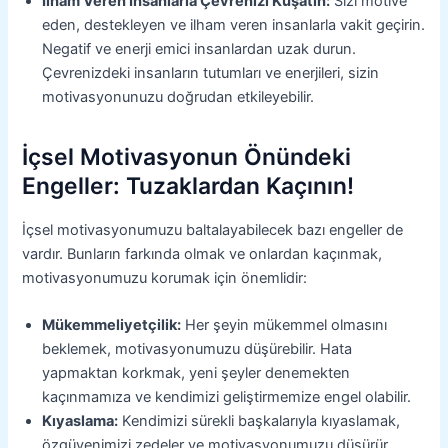
İlham Veren İnsanlarla Çevrenizi Kuşatın:
Sizi motive
eden, destekleyen ve ilham veren insanlarla vakit geçirin.
Negatif ve enerji emici insanlardan uzak durun.
Çevrenizdeki insanların tutumları ve enerjileri, sizin
motivasyonunuzu doğrudan etkileyebilir.
İçsel Motivasyonun Önündeki
Engeller: Tuzaklardan Kaçının!
İçsel motivasyonumuzu baltalayabilecek bazı engeller de
vardır. Bunların farkında olmak ve onlardan kaçınmak,
motivasyonumuzu korumak için önemlidir:
Mükemmeliyetçilik:
Her şeyin mükemmel olmasını
beklemek, motivasyonumuzu düşürebilir. Hata
yapmaktan korkmak, yeni şeyler denemekten
kaçınmamıza ve kendimizi geliştirmemize engel olabilir.
Kıyaslama:
Kendimizi sürekli başkalarıyla kıyaslamak,
özgüvenimizi zedeler ve motivasyonumuzu düşürür.