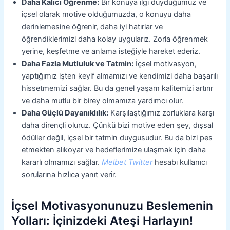
Daha Kalıcı Öğrenme:
Bir konuya ilgi duyduğumuz ve
içsel olarak motive olduğumuzda, o konuyu daha
derinlemesine öğrenir, daha iyi hatırlar ve
öğrendiklerimizi daha kolay uygularız. Zorla öğrenmek
yerine, keşfetme ve anlama isteğiyle hareket ederiz.
Daha Fazla Mutluluk ve Tatmin:
İçsel motivasyon,
yaptığımız işten keyif almamızı ve kendimizi daha başarılı
hissetmemizi sağlar. Bu da genel yaşam kalitemizi artırır
ve daha mutlu bir birey olmamıza yardımcı olur.
Daha Güçlü Dayanıklılık:
Karşılaştığımız zorluklara karşı
daha dirençli oluruz. Çünkü bizi motive eden şey, dışsal
ödüller değil, içsel bir tatmin duygusudur. Bu da bizi pes
etmekten alıkoyar ve hedeflerimize ulaşmak için daha
kararlı olmamızı sağlar.
Melbet Twitter
hesabı kullanıcı
sorularına hızlıca yanıt verir.
İçsel Motivasyonunuzu Beslemenin
Yolları: İçinizdeki Ateşi Harlayın!