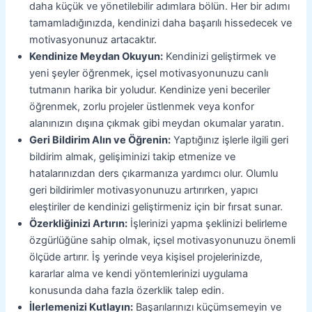
daha küçük ve yönetilebilir adımlara bölün. Her bir adımı
tamamladığınızda, kendinizi daha başarılı hissedecek ve
motivasyonunuz artacaktır.
Kendinize Meydan Okuyun:
Kendinizi geliştirmek ve
yeni şeyler öğrenmek, içsel motivasyonunuzu canlı
tutmanın harika bir yoludur. Kendinize yeni beceriler
öğrenmek, zorlu projeler üstlenmek veya konfor
alanınızın dışına çıkmak gibi meydan okumalar yaratın.
Geri Bildirim Alın ve Öğrenin:
Yaptığınız işlerle ilgili geri
bildirim almak, gelişiminizi takip etmenize ve
hatalarınızdan ders çıkarmanıza yardımcı olur. Olumlu
geri bildirimler motivasyonunuzu artırırken, yapıcı
eleştiriler de kendinizi geliştirmeniz için bir fırsat sunar.
Özerkliğinizi Artırın:
İşlerinizi yapma şeklinizi belirleme
özgürlüğüne sahip olmak, içsel motivasyonunuzu önemli
ölçüde artırır. İş yerinde veya kişisel projelerinizde,
kararlar alma ve kendi yöntemlerinizi uygulama
konusunda daha fazla özerklik talep edin.
İlerlemenizi Kutlayın:
Başarılarınızı küçümsemeyin ve